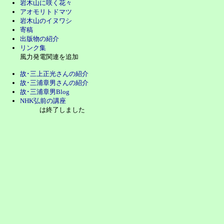
岩木山に咲く花々
アオモリトドマツ
岩木山のイヌワシ
寄稿
出版物の紹介
リンク集
風力発電関連を追加
故･三上正光さんの紹介
故･三浦章男さんの紹介
故･
三浦章男Blog
NHK弘前の講座
は終了しました