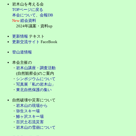
岩木山を考える会
TOPページに戻る
本会について
、
会報DB
New
総会資料
2024年議案・資料up
更新情報
テキスト
更新交流サイト
FaceBook
登山道情報
本会主催の
・
岩木山講座・調査活動
(自然観察会)のご案内
・
シンポジウムについて
・
写真展「私の岩木山」
・
東北自然保護の集い
自然破壊や災害について
・
岩木山の現場から
・
弥生スキー場
・
鯵ヶ沢スキー場
・
百沢土石流災害
・
岩木山の雪崩について