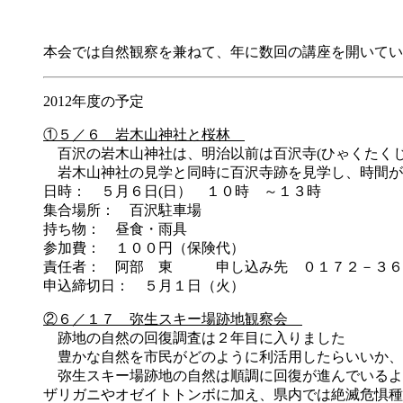
本会では自然観察を兼ねて、年に数回の講座を開いてい
2012年度の予定
①５／６ 岩木山神社と桜林
百沢の岩木山神社は、明治以前は百沢寺(ひゃくたくじ
岩木山神社の見学と同時に百沢寺跡を見学し、時間が
日時： ５月６日(日） １０時 ～１３
集合場所： 百沢駐車場
持ち物： 昼食・雨具
参加費： １００円（保険代）
責任者： 阿部 東 申し込み先 ０１７２－３
申込締切日： ５月１日（火）
②６／１７ 弥生スキー場跡地観察会
跡地の自然の回復調査は２年目に入りました
豊かな自然を市民がどのように利活用したらいいか、
弥生スキー場跡地の自然は順調に回復が進んでいるよ
ザリガニやオゼイトトンボに加え、県内では絶滅危惧種