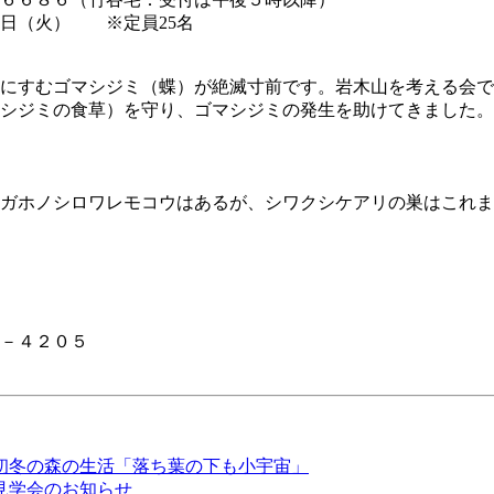
日（火） ※定員25名
にすむゴマシジミ（蝶）が絶滅寸前です。岩木山を考える会で
シジミの食草）を守り、ゴマシジミの発生を助けてきました。
ガホノシロワレモコウはあるが、シワクシケアリの巣はこれま
６－４２０５
初冬の森の生活「落ち葉の下も小宇宙」
見学会のお知らせ