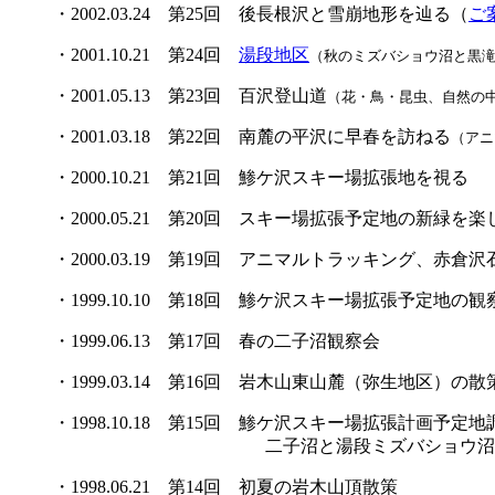
・2002.03.24 第25回 後長根沢と雪崩地形を辿る（
ご
・2001.10.21 第24回
湯段地区
（秋のミズバショウ沼と黒
・2001.05.13 第23回 百沢登山道
（花・鳥・昆虫、自然の
・2001.03.18 第22回 南麓の平沢に早春を訪ねる
（アニ
・2000.10.21 第21回 鯵ケ沢スキー場拡張地を視る
・2000.05.21 第20回 スキー場拡張予定地の新緑を楽
・2000.03.19 第19回 アニマルトラッキング、赤倉
・1999.10.10 第18回 鯵ケ沢スキー場拡張予定地の
・1999.06.13 第17回 春の二子沼観察会
・1999.03.14 第16回 岩木山東山麓（弥生地区）の散
・1998.10.18 第15回 鯵ケ沢スキー場拡張計画予定地
二子沼と湯段ミズバショウ沼
・1998.06.21 第14回 初夏の岩木山頂散策