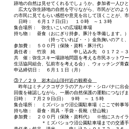
跡地の自然は見せてくれるでしょうか。参加者一人ひと
広大な弥生跡地の自然を守りながら、市民がどのよう
の市民に見てもらい感想や意見を出して頂くことが、市
日時： ６月１７日(日） １０時 ～１
集合場所： 弥生いこいの広場駐車場
持ち物： 昼食（おにぎり持参。豚汁を準備します。）
（持っていれば・・）金魚掬いのアミ、１ｍ位
参加費： ５００円（保険・資料・豚汁代）
責任者： 竹浪 純 申し込み先 ０１７２－３
共 催：弥生スキー場跡地問題を考える市民ネットワー
生活協同組合、弘前市を考える会）、ウォッチ
申込締切日： ６月１１日（月）
③７／２９ 岩木山山頂付近の観察会
昨年はミチノクコザクラのアカバナ・シロバナに出会
回復を確認しながら、一層の自然保護の運動につなげま
日時： ７月２９日(日） ９時 ～ １５
集合場所： ミズバショウ沼公園駐車場（ここで幹事等
持ち物： 昼食・雨具・手袋・長靴（登山靴）
参加費： ２００円（保険・資料代） ※他にスカイラ
＊ミズバショウ沼公園駐車場までの交通手段の
責任者：竹谷 清光 申し込み：０１７２－３６－