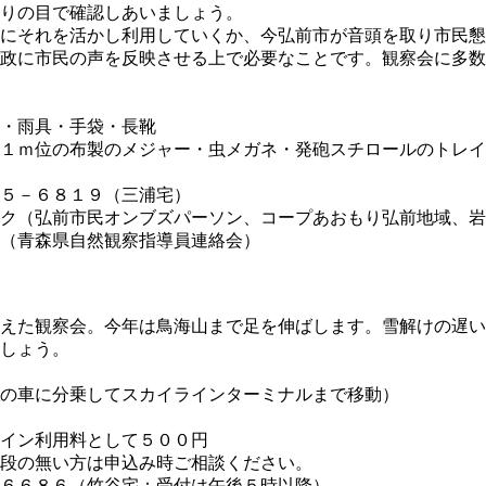
りの目で確認しあいましょう。
にそれを活かし利用していくか、今弘前市が音頭を取り市民懇
政に市民の声を反映させる上で必要なことです。観察会に多数
３時
・雨具・手袋・長靴
の布製のメジャー・虫メガネ・発砲スチロールのトレイ
５－６８１９（三浦宅）
ク（弘前市民オンブズパーソン、コープあおもり弘前地域、岩
ング青森（青森県自然観察指導員連絡会） 問い合
えた観察会。今年は鳥海山まで足を伸ばします。雪解けの遅い
しょう。
時
の車に分乗してスカイラインターミナルまで移動）
イン利用料として５００円
無い方は申込み時ご相談ください。
６６８６（竹谷宅：受付は午後５時以降）