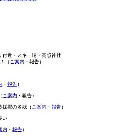
七曲り付近・スキー場・高照神社
！（
ご案内
・報告）
内
・
報告
）
（
ご案内
・報告）
硫黄採掘の名残（
ご案内
・
報告
）
集い
案内
・
報告
）