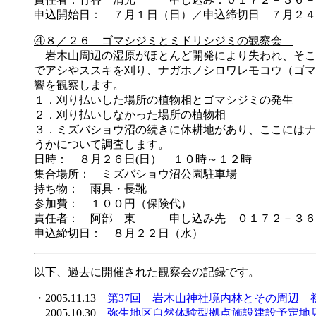
申込開始日： ７月１日（日）／申込締切日 ７月２４
④８／２６ ゴマシジミとミドリシジミの観察会
岩木山周辺の湿原がほとんど開発により失われ、そこ
でアシやススキを刈り、ナガホノシロワレモコウ（ゴマ
響を観察します。
１．刈り払いした場所の植物相とゴマシジミの発生
２．刈り払いしなかった場所の植物相
３．ミズバショウ沼の続きに休耕地があり、ここにはナ
うかについて調査します。
日時： ８月２６日(日） １０時～１２時
集合場所： ミズバショウ沼公園駐車場
持ち物： 雨具・長靴
参加費： １００円（保険代）
責任者： 阿部 東 申し込み先 ０１７２－３
申込締切日： ８月２２日（水）
以下、過去に開催された観察会の記録です。
・2005.11.13
第37回 岩木山神社境内林とその周辺 
2005.10.30
弥生地区自然体験型拠点施設建設予定地