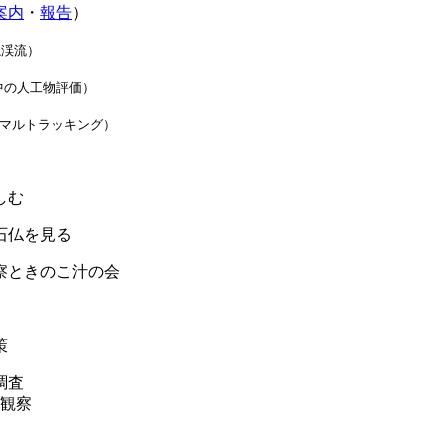
案内
・
報告
）
滝渓流）
中の人工物評価）
マルトラッキング）
しむ
沢石仏を見る
観察ときのこ汁の会
策
調査
観察