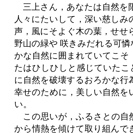
三上さん，あなたは自然を限
人々にたいして，深い慈しみ
声，風にそよぐ木の葉，せせ
野山の緑や 咲きみだれる可
かな自然に囲まれていてこそ
たはひしひしと感じていたこ
に自然を破壊するおろかな行
幸せのために，美しい自然を
い。
この思いが，ふるさとの自
から情熱を傾けて取り組んで