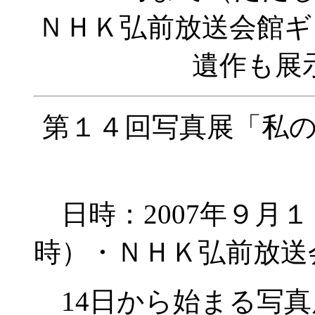
ＮＨＫ弘前放送会館
遺作も展
第１４回写真展「私
日時：2007年９月
時）・ＮＨＫ弘前放送
14日から始まる写真